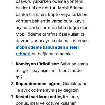
başvuru yaparken ödeme yöntemi
beklentini de net tut. Mobil ödeme,
banka transferi, kripto veya farklı bir
yöntem beklentin varsa bunu kayıt
aşamasında sormak daha doğru olur.
Mobil ödeme tarafına özel kullanıcı
davranışlarını ayrıca okumak istersen
mobil ödeme kabul eden siteler
rehberi
bu bağlamı tamamlar.
Komisyon türünü sor:
Sabit anlaşma
mı, gelir paylaşımı mı, hibrit model
mi?
Rapor dönemini öğren:
Günlük panel
ile aylık ödeme aynı şey değildir.
Kesinti şartlarını netleştir:
İade,
bonus, iptal ve kötüye kullanım