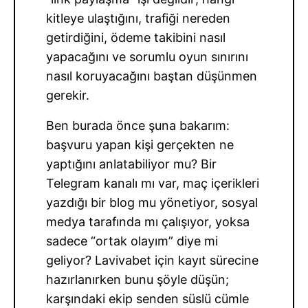
kitleye ulaştığını, trafiği nereden
getirdiğini, ödeme takibini nasıl
yapacağını ve sorumlu oyun sınırını
nasıl koruyacağını baştan düşünmen
gerekir.
Ben burada önce şuna bakarım:
başvuru yapan kişi gerçekten ne
yaptığını anlatabiliyor mu? Bir
Telegram kanalı mı var, maç içerikleri
yazdığı bir blog mu yönetiyor, sosyal
medya tarafında mı çalışıyor, yoksa
sadece “ortak olayım” diye mi
geliyor? Lavivabet için kayıt sürecine
hazırlanırken bunu şöyle düşün;
karşındaki ekip senden süslü cümle