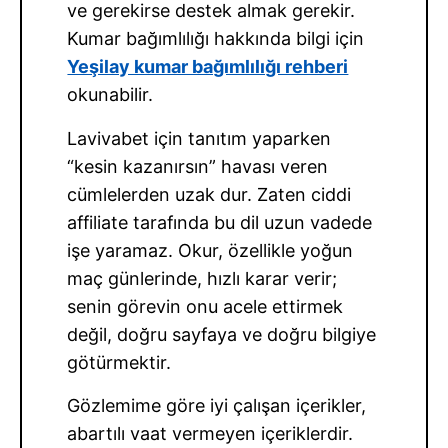
ve gerekirse destek almak gerekir.
Kumar bağımlılığı hakkında bilgi için
Yeşilay kumar bağımlılığı rehberi
okunabilir.
Lavivabet için tanıtım yaparken
“kesin kazanırsın” havası veren
cümlelerden uzak dur. Zaten ciddi
affiliate tarafında bu dil uzun vadede
işe yaramaz. Okur, özellikle yoğun
maç günlerinde, hızlı karar verir;
senin görevin onu acele ettirmek
değil, doğru sayfaya ve doğru bilgiye
götürmektir.
Gözlemime göre iyi çalışan içerikler,
abartılı vaat vermeyen içeriklerdir.