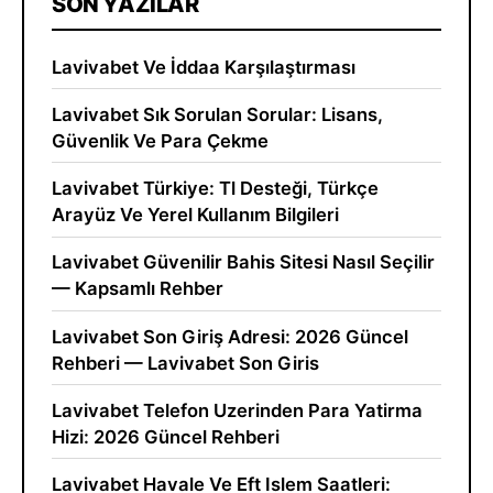
SON YAZILAR
Lavivabet Ve İddaa Karşılaştırması
Lavivabet Sık Sorulan Sorular: Lisans,
Güvenlik Ve Para Çekme
Lavivabet Türkiye: Tl Desteği, Türkçe
Arayüz Ve Yerel Kullanım Bilgileri
Lavivabet Güvenilir Bahis Sitesi Nasıl Seçilir
— Kapsamlı Rehber
Lavivabet Son Giriş Adresi: 2026 Güncel
Rehberi — Lavivabet Son Giris
Lavivabet Telefon Uzerinden Para Yatirma
Hizi: 2026 Güncel Rehberi
Lavivabet Havale Ve Eft Islem Saatleri: