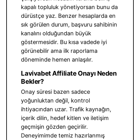
kapalı topluluk yönetiyorsan bunu da
dürüstçe yaz. Benzer hesaplarda en
sık görülen durum, başvuru sahibinin
kanalını olduğundan büyük
göstermesidir. Bu kısa vadede iyi
görünebilir ama ilk raporlama
döneminde hemen anlaşılır.
Lavivabet Affiliate Onayı Neden
Bekler?
Onay süresi bazen sadece
yoğunluktan değil, kontrol
ihtiyacından uzar. Trafik kaynağın,
içerik dilin, hedef kitlen ve iletişim
geçmişin gözden geçirilir.
Deneyimimde temiz hazırlanmış