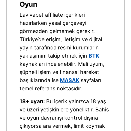
Oyun
Lavivabet affiliate içerikleri
hazırlarken yasal çerçeveyi
görmezden gelmemek gerekir.
Türkiye’de erişim, iletişim ve dijital
yayın tarafında resmi kurumların
yaklaşımını takip etmek için
BTK
kaynakları incelenebilir. Mali uyum,
şüpheli işlem ve finansal hareket
başlıklarında ise
MASAK
sayfaları
temel referans noktasıdır.
18+ uyarı:
Bu içerik yalnızca 18 yaş
ve üzeri yetişkinlere yöneliktir. Bahis
ve oyun davranışı kontrol dışına
çıkıyorsa ara vermek, limit koymak