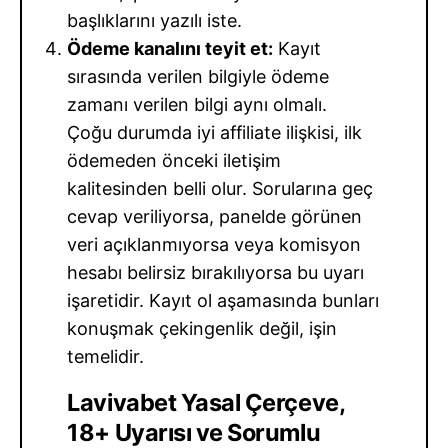
başlıklarını yazılı iste.
Ödeme kanalını teyit et:
Kayıt
sırasında verilen bilgiyle ödeme
zamanı verilen bilgi aynı olmalı.
Çoğu durumda iyi affiliate ilişkisi, ilk
ödemeden önceki iletişim
kalitesinden belli olur. Sorularına geç
cevap veriliyorsa, panelde görünen
veri açıklanmıyorsa veya komisyon
hesabı belirsiz bırakılıyorsa bu uyarı
işaretidir. Kayıt ol aşamasında bunları
konuşmak çekingenlik değil, işin
temelidir.
Lavivabet Yasal Çerçeve,
18+ Uyarısı ve Sorumlu