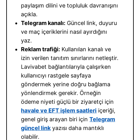
paylaşım dilini ve topluluk davranışını
açıkla.
Telegram kanalı:
Güncel link, duyuru
ve maç içeriklerini nasıl ayırdığını
yaz.
Reklam trafiği:
Kullanılan kanalı ve
izin verilen tanıtım sınırlarını netleştir.
Lavivabet bağlantılarıyla çalışırken
kullanıcıyı rastgele sayfaya
göndermek yerine doğru bağlama
yönlendirmek gerekir. Örneğin
ödeme niyeti güçlü bir ziyaretçi için
havale ve EFT işlem saatleri
içeriği,
genel giriş arayan biri için
Telegram
güncel link
yazısı daha mantıklı
olabilir.