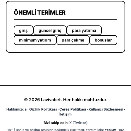
ÖNEMLI TERIMLER
giriş
güncel giriş
para yatırma
minimum yatırım
para çekme
bonuslar
© 2026 Lavivabet. Her hakkı mahfuzdur.
Hakkımızda
·
Gizlilik Politikası
·
Çerez Politikası
·
Kullanıcı Sözleşmesi
·
İletişim
Bizi takip edin:
X (Twitter)
18+ | Bahis ve casino oyunları bağımlılık riski taşır. Yardım için:
Yeşilay
· 182