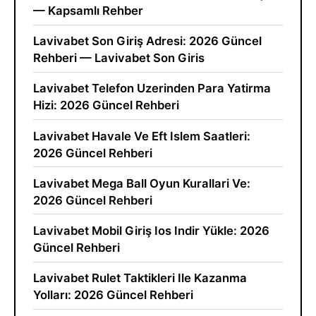
— Kapsamlı Rehber
Lavivabet Son Giriş Adresi: 2026 Güncel
Rehberi — Lavivabet Son Giris
Lavivabet Telefon Uzerinden Para Yatirma
Hizi: 2026 Güncel Rehberi
Lavivabet Havale Ve Eft Islem Saatleri:
2026 Güncel Rehberi
Lavivabet Mega Ball Oyun Kurallari Ve:
2026 Güncel Rehberi
Lavivabet Mobil Giriş Ios Indir Yükle: 2026
Güncel Rehberi
Lavivabet Rulet Taktikleri Ile Kazanma
Yolları: 2026 Güncel Rehberi