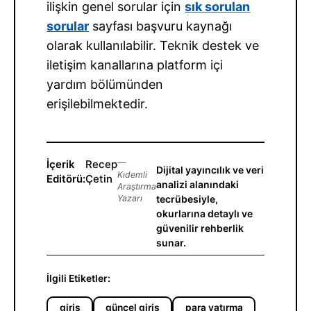
ilişkin genel sorular için
sık sorulan
sorular
sayfası başvuru kaynağı
olarak kullanılabilir. Teknik destek ve
iletişim kanallarına platform içi
yardım bölümünden
erişilebilmektedir.
İçerik
Recep
—
Dijital yayıncılık ve veri
Kıdemli
Editörü:
Çetin
analizi alanındaki
Araştırma
Yazarı
tecrübesiyle,
okurlarına detaylı ve
güvenilir rehberlik
sunar.
İlgili Etiketler:
giriş
güncel giriş
para yatırma