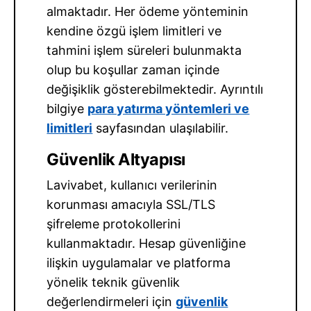
almaktadır. Her ödeme yönteminin
kendine özgü işlem limitleri ve
tahmini işlem süreleri bulunmakta
olup bu koşullar zaman içinde
değişiklik gösterebilmektedir. Ayrıntılı
bilgiye
para yatırma yöntemleri ve
limitleri
sayfasından ulaşılabilir.
Güvenlik Altyapısı
Lavivabet, kullanıcı verilerinin
korunması amacıyla SSL/TLS
şifreleme protokollerini
kullanmaktadır. Hesap güvenliğine
ilişkin uygulamalar ve platforma
yönelik teknik güvenlik
değerlendirmeleri için
güvenlik