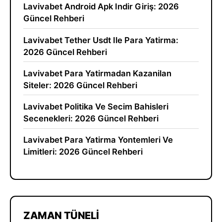
Lavivabet Android Apk Indir Giriş: 2026
Güncel Rehberi
Lavivabet Tether Usdt Ile Para Yatirma:
2026 Güncel Rehberi
Lavivabet Para Yatirmadan Kazanilan
Siteler: 2026 Güncel Rehberi
Lavivabet Politika Ve Secim Bahisleri
Secenekleri: 2026 Güncel Rehberi
Lavivabet Para Yatirma Yontemleri Ve
Limitleri: 2026 Güncel Rehberi
ZAMAN TÜNELI