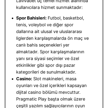
Lavivabet üç temel hizmet alanında
kullanıcılara hizmet sunmaktadır:
Spor Bahisleri:
Futbol, basketbol,
tenis, voleybol ve diğer spor
dallarına ait ulusal ve uluslararası
liglerden karşılaşmalarda ön maç ve
canlı bahis seçenekleri yer
almaktadır. Spor karşılaşmalarının
yanı sıra siyasi seçimler ve özel
etkinlikler gibi spor dışı pazar
kategorileri de sunulmaktadır.
Casino:
Slot makineleri, masa
oyunları ve özel içerikleri kapsayan
dijital casino bölümü mevcuttur.
Pragmatic Play başta olmak üzere
çeşitli yazılım sağlayıcılarının oyun