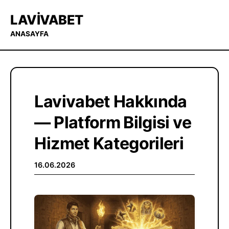
LAVIVABET
ANASAYFA
Lavivabet Hakkında
— Platform Bilgisi ve
Hizmet Kategorileri
16.06.2026