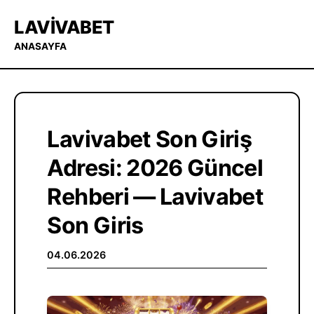
LAVIVABET
ANASAYFA
Lavivabet Son Giriş
Adresi: 2026 Güncel
Rehberi — Lavivabet
Son Giris
04.06.2026