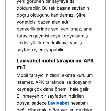
yeni görünen bir sayfaya da
doldurabilir. Bu tek başına sayfanın
doğru olduğunu kanıtlamaz. Şifre
yöneticisi bazen alan adı
benzerliklerinde seni yanıltmaz, ama
tarayıcı geçmişi veya kopyalanmış
linkler yüzünden kullanıcı yanlış
sayfada işlem yapabilir.
Lavivabet mobil tarayıcı mı, APK
mı?
Mobil tarayıcı hızlıdır; ekstra kurulum
istemez. APK tarafında ise dosyanın
kaynağı çok daha önemli hale gelir.
Bilinmeyen bir sayfadan indirilen
dosya, sadece
Lavivabet
hesabını
değil cihazdaki diğer verileri de riske