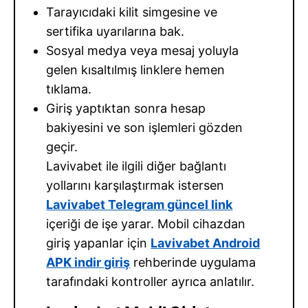
Tarayıcıdaki kilit simgesine ve
sertifika uyarılarına bak.
Sosyal medya veya mesaj yoluyla
gelen kısaltılmış linklere hemen
tıklama.
Giriş yaptıktan sonra hesap
bakiyesini ve son işlemleri gözden
geçir.
Lavivabet ile ilgili diğer bağlantı
yollarını karşılaştırmak istersen
Lavivabet Telegram güncel link
içeriği de işe yarar. Mobil cihazdan
giriş yapanlar için
Lavivabet Android
APK indir giriş
rehberinde uygulama
tarafındaki kontroller ayrıca anlatılır.