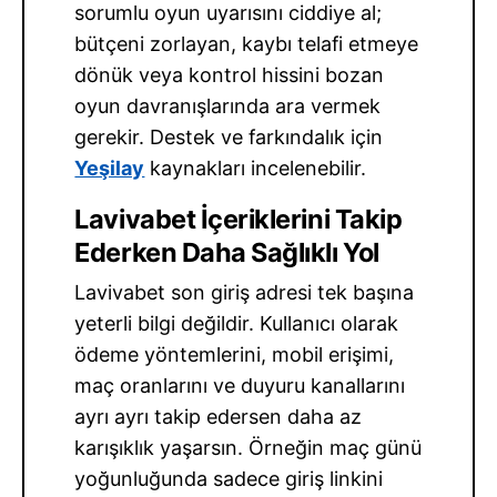
sorumlu oyun uyarısını ciddiye al;
bütçeni zorlayan, kaybı telafi etmeye
dönük veya kontrol hissini bozan
oyun davranışlarında ara vermek
gerekir. Destek ve farkındalık için
Yeşilay
kaynakları incelenebilir.
Lavivabet İçeriklerini Takip
Ederken Daha Sağlıklı Yol
Lavivabet son giriş adresi tek başına
yeterli bilgi değildir. Kullanıcı olarak
ödeme yöntemlerini, mobil erişimi,
maç oranlarını ve duyuru kanallarını
ayrı ayrı takip edersen daha az
karışıklık yaşarsın. Örneğin maç günü
yoğunluğunda sadece giriş linkini