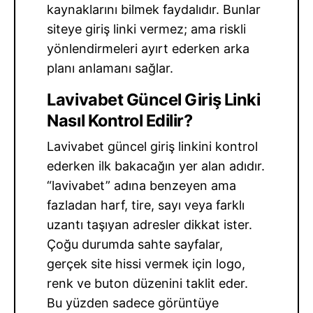
kaynaklarını bilmek faydalıdır. Bunlar
siteye giriş linki vermez; ama riskli
yönlendirmeleri ayırt ederken arka
planı anlamanı sağlar.
Lavivabet Güncel Giriş Linki
Nasıl Kontrol Edilir?
Lavivabet güncel giriş linkini kontrol
ederken ilk bakacağın yer alan adıdır.
“lavivabet” adına benzeyen ama
fazladan harf, tire, sayı veya farklı
uzantı taşıyan adresler dikkat ister.
Çoğu durumda sahte sayfalar,
gerçek site hissi vermek için logo,
renk ve buton düzenini taklit eder.
Bu yüzden sadece görüntüye