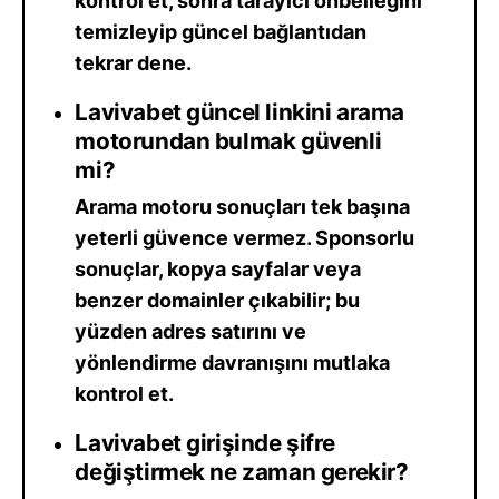
kontrol et, sonra tarayıcı önbelleğini
temizleyip güncel bağlantıdan
tekrar dene.
Lavivabet güncel linkini arama
motorundan bulmak güvenli
mi?
Arama motoru sonuçları tek başına
yeterli güvence vermez. Sponsorlu
sonuçlar, kopya sayfalar veya
benzer domainler çıkabilir; bu
yüzden adres satırını ve
yönlendirme davranışını mutlaka
kontrol et.
Lavivabet girişinde şifre
değiştirmek ne zaman gerekir?