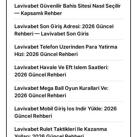
Lavivabet Güvenilir Bahis Sitesi Nasıl Seçilir
— Kapsamlı Rehber
Lavivabet Son Giriş Adresi: 2026 Güncel
Rehberi — Lavivabet Son Giris
Lavivabet Telefon Uzerinden Para Yatirma
Hizi: 2026 Güncel Rehberi
Lavivabet Havale Ve Eft Islem Saatleri:
2026 Güncel Rehberi
Lavivabet Mega Ball Oyun Kurallari Ve:
2026 Güncel Rehberi
Lavivabet Mobil Giriş Ios Indir Yükle: 2026
Güncel Rehberi
Lavivabet Rulet Taktikleri Ile Kazanma
Yolları: 2026 Güncel Rehberi