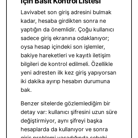
İçin Basit Kontrol Listesi
Lavivabet son giriş adresini bulmak
kadar, hesaba girdikten sonra ne
yaptığın da önemlidir. Çoğu kullanıcı
sadece giriş ekranına odaklanıyor;
oysa hesap içindeki son işlemler,
bakiye hareketleri ve kayıtlı iletişim
bilgileri de kontrol edilmeli. Özellikle
yeni adresten ilk kez giriş yapıyorsan
iki dakika ayırıp hesabın durumuna
bak.
Benzer sitelerde gözlemlediğim bir
detay var: kullanıcı şifresini uzun süre
değiştirmiyor, aynı şifreyi başka
hesaplarda da kullanıyor ve sonra
giriş problemi yaşadığında sebebi