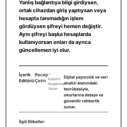
Yanlış bağlantıya bilgi girdiysen,
ortak cihazdan giriş yaptıysan veya
hesapta tanımadığın işlem
gördüysen şifreyi hemen değiştir.
Aynı şifreyi başka hesaplarda
kullanıyorsan onları da ayrıca
güncellemen iyi olur.
İçerik
Recep
—
Dijital yayıncılık ve veri
Kıdemli
Editörü:
Çetin
analizi alanındaki
Araştırma
Yazarı
tecrübesiyle,
okurlarına detaylı ve
güvenilir rehberlik
sunar.
İlgili Etiketler: