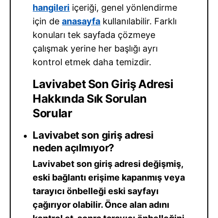
hangileri
içeriği, genel yönlendirme
için de
anasayfa
kullanılabilir. Farklı
konuları tek sayfada çözmeye
çalışmak yerine her başlığı ayrı
kontrol etmek daha temizdir.
Lavivabet Son Giriş Adresi
Hakkında Sık Sorulan
Sorular
Lavivabet son giriş adresi
neden açılmıyor?
Lavivabet son giriş adresi değişmiş,
eski bağlantı erişime kapanmış veya
tarayıcı önbelleği eski sayfayı
çağırıyor olabilir. Önce alan adını