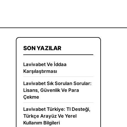
SON YAZILAR
Lavivabet Ve İddaa
Karşılaştırması
Lavivabet Sık Sorulan Sorular:
Lisans, Güvenlik Ve Para
Çekme
Lavivabet Türkiye: Tl Desteği,
Türkçe Arayüz Ve Yerel
Kullanım Bilgileri