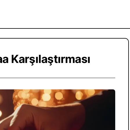
aa Karşılaştırması