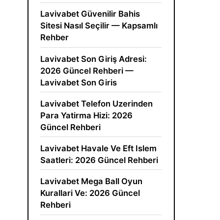
Lavivabet Güvenilir Bahis
Sitesi Nasıl Seçilir — Kapsamlı
Rehber
Lavivabet Son Giriş Adresi:
2026 Güncel Rehberi —
Lavivabet Son Giris
Lavivabet Telefon Uzerinden
Para Yatirma Hizi: 2026
Güncel Rehberi
Lavivabet Havale Ve Eft Islem
Saatleri: 2026 Güncel Rehberi
Lavivabet Mega Ball Oyun
Kurallari Ve: 2026 Güncel
Rehberi