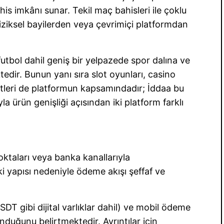
is imkânı sunar. Tekil maç bahisleri ile çoklu
ziksel bayilerden veya çevrimiçi platformdan
utbol dahil geniş bir yelpazede spor dalına ve
edir. Bunun yanı sıra slot oyunları, casino
tleri de platformun kapsamındadır; İddaa bu
a ürün genişliği açısından iki platform farklı
oktaları veya banka kanallarıyla
i yapısı nedeniyle ödeme akışı şeffaf ve
DT gibi dijital varlıklar dahil) ve mobil ödeme
nduğunu belirtmektedir. Ayrıntılar için