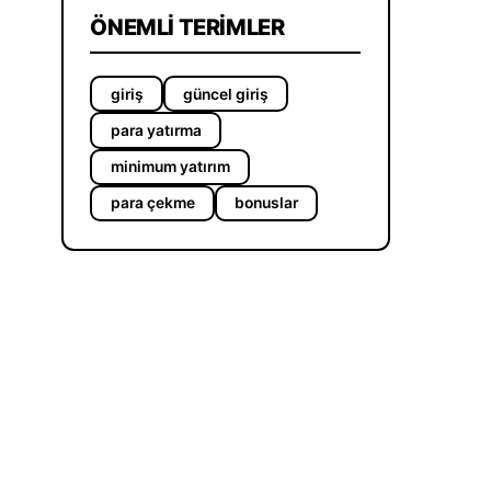
ÖNEMLI TERIMLER
giriş
güncel giriş
para yatırma
minimum yatırım
para çekme
bonuslar